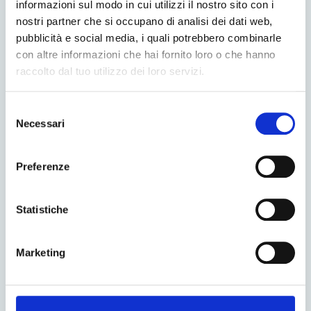
informazioni sul modo in cui utilizzi il nostro sito con i
333.3183364 Whatsapp Ordini
nostri partner che si occupano di analisi dei dati web,
pubblicità e social media, i quali potrebbero combinarle
con altre informazioni che hai fornito loro o che hanno
Ci trovi anche:
raccolto dal tuo utilizzo dei loro servizi.
noleggiobiancheriaroma.it
Selezione
Necessari
del
lavaggioadomicilioroma.it
consenso
rubinoagency.com
Preferenze
Menu
Statistiche
Chi Siamo
Marketing
Contatti
Servizi