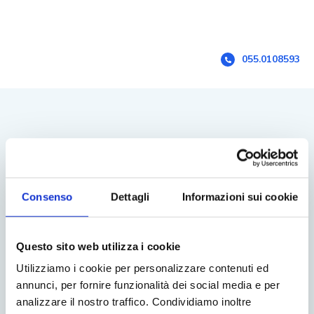
055.0108593
Contattaci
Consenso
Dettagli
Informazioni sui cookie
toscana@rubinoagency.com
055.0108593 Ufficio Toscana
Questo sito web utilizza i cookie
06.92916768 Ufficio Roma
Utilizziamo i cookie per personalizzare contenuti ed
06.92927412 Amministrazione
annunci, per fornire funzionalità dei social media e per
analizzare il nostro traffico. Condividiamo inoltre
327.7613537 Whatsapp Ordini