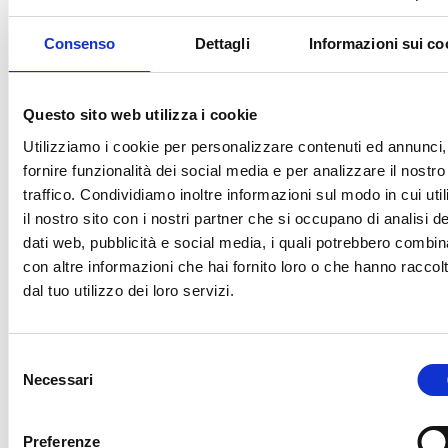
Consenso
Dettagli
Informazioni sui co
GLOBAL FONTS
SYSTEM
Questo sito web utilizza i cookie
PRIMARY
Utilizziamo i cookie per personalizzare contenuti ed annunci,
abcd
fornire funzionalità dei social media e per analizzare il nostro
SECONDARY
traffico. Condividiamo inoltre informazioni sul modo in cui util
abcd
il nostro sito con i nostri partner che si occupano di analisi de
BODY TEXT
dati web, pubblicità e social media, i quali potrebbero combin
con altre informazioni che hai fornito loro o che hanno raccol
Looking to change global styles?
dal tuo utilizzo dei loro servizi.
Click on top left menu in sidebar
and then select Site Settings.
ACCENT TEXT
Selezione
Necessari
del
abcd
consenso
CUSTOM
Preferenze