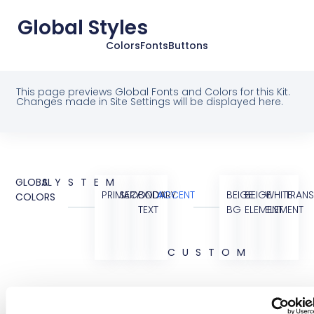
Global Styles
Colors
Fonts
Buttons
This page previews Global Fonts and Colors for this Kit.
Changes made in Site Settings will be displayed here.
GLOBAL
SYSTEM
PRIMARY
SECONDARY
BODY
ACCENT
BEIGE
BEIGE
WHITE
TRANS
COLORS
TEXT
BG
ELEMENT
ELEMENT
CUSTOM