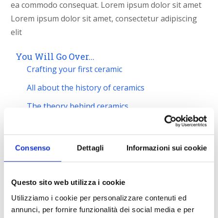
ea commodo consequat. Lorem ipsum dolor sit amet
Lorem ipsum dolor sit amet, consectetur adipiscing
elit
You Will Go Over...
Crafting your first ceramic
All about the history of ceramics
The theory behind ceramics
Different techniques and methodologies
You Will Do...
Consenso
Dettagli
Informazioni sui cookie
Crafting your first ceramic
About all the ceramic history
Questo sito web utilizza i cookie
The theory behind the ceramics
Utilizziamo i cookie per personalizzare contenuti ed
annunci, per fornire funzionalità dei social media e per
There will be another thing