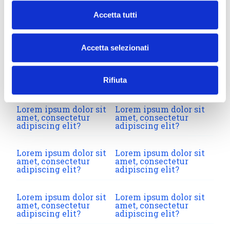
FAQ
Accetta tutti
Lorem ipsum dolor sit amet, consectetur adipiscing
elit, sed do eiusmod tempor incididunt ut labore et
Accetta selezionati
dolore magna aliqua. Ut enim ad minim venia
Rifiuta
Lorem ipsum dolor sit
Lorem ipsum dolor sit
amet, consectetur
amet, consectetur
adipiscing elit?
adipiscing elit?
Lorem ipsum dolor sit
Lorem ipsum dolor sit
amet, consectetur
amet, consectetur
adipiscing elit?
adipiscing elit?
Lorem ipsum dolor sit
Lorem ipsum dolor sit
amet, consectetur
amet, consectetur
adipiscing elit?
adipiscing elit?